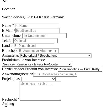
Location
Wacholderweg 8 41564 Kaarst Germany
Name *
E-Mail *
Unternehmen
Telefon
Land
Branche
Anfragetyp
Produktfamilie von Interesse
Hersteller oder Produkt von Interesse
Anwendungsbereich
Projektphase
Nachricht *
Anhang