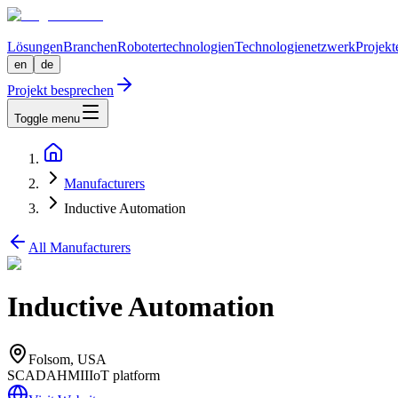
Lösungen
Branchen
Robotertechnologien
Technologienetzwerk
Projekt
en
de
Projekt besprechen
Toggle menu
Manufacturers
Inductive Automation
All Manufacturers
Inductive Automation
Folsom, USA
SCADA
HMI
IIoT platform