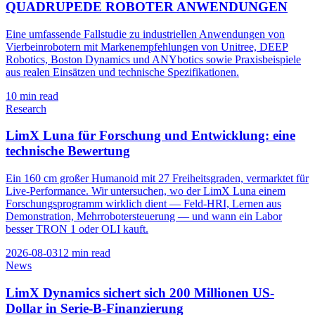
QUADRUPEDE ROBOTER ANWENDUNGEN
Eine umfassende Fallstudie zu industriellen Anwendungen von
Vierbeinrobotern mit Markenempfehlungen von Unitree, DEEP
Robotics, Boston Dynamics und ANYbotics sowie Praxisbeispiele
aus realen Einsätzen und technische Spezifikationen.
10
min read
Research
LimX Luna für Forschung und Entwicklung: eine
technische Bewertung
Ein 160 cm großer Humanoid mit 27 Freiheitsgraden, vermarktet für
Live-Performance. Wir untersuchen, wo der LimX Luna einem
Forschungsprogramm wirklich dient — Feld-HRI, Lernen aus
Demonstration, Mehrrobotersteuerung — und wann ein Labor
besser TRON 1 oder OLI kauft.
2026-08-03
12
min read
News
LimX Dynamics sichert sich 200 Millionen US-
Dollar in Serie-B-Finanzierung