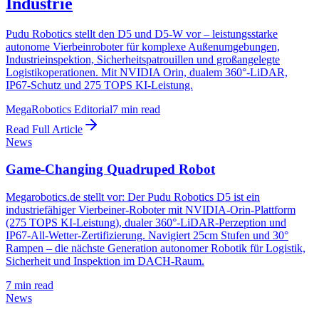
Industrie
Pudu Robotics stellt den D5 und D5-W vor – leistungsstarke
autonome Vierbeinroboter für komplexe Außenumgebungen,
Industrieinspektion, Sicherheitspatrouillen und großangelegte
Logistikoperationen. Mit NVIDIA Orin, dualem 360°-LiDAR,
IP67-Schutz und 275 TOPS KI-Leistung.
MegaRobotics Editorial
7
min read
Read Full Article
News
Game-Changing Quadruped Robot
Megarobotics.de stellt vor: Der Pudu Robotics D5 ist ein
industriefähiger Vierbeiner-Roboter mit NVIDIA-Orin-Plattform
(275 TOPS KI-Leistung), dualer 360°-LiDAR-Perzeption und
IP67-All-Wetter-Zertifizierung. Navigiert 25cm Stufen und 30°
Rampen – die nächste Generation autonomer Robotik für Logistik,
Sicherheit und Inspektion im DACH-Raum.
7
min read
News