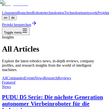
Lösungen
Branchen
Robotertechnologien
Technologienetzwerk
Projekt
en
de
Projekt besprechen
Toggle menu
Insights
All Articles
Explore the latest robotics news, in-depth reviews, company
profiles, and research insights from the world of intelligent
machines.
All
Companies
Events
News
Research
Reviews
Featured
News
PUDU D5 Serie: Die nächste Generation
autonomer Vierbeinroboter für die