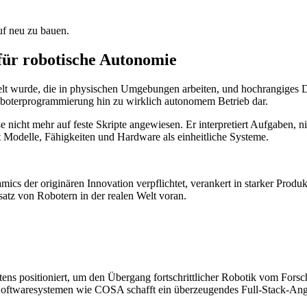
f neu zu bauen.
ür robotische Autonomie
kelt wurde, die in physischen Umgebungen arbeiten, und hochrangiges 
Roboterprogrammierung hin zu wirklich autonomem Betrieb dar.
nicht mehr auf feste Skripte angewiesen. Er interpretiert Aufgaben, 
odelle, Fähigkeiten und Hardware als einheitliche Systeme.
cs der originären Innovation verpflichtet, verankert in starker Prod
atz von Robotern in der realen Welt voran.
ens positioniert, um den Übergang fortschrittlicher Robotik vom Fors
Softwaresystemen wie COSA schafft ein überzeugendes Full-Stack-An