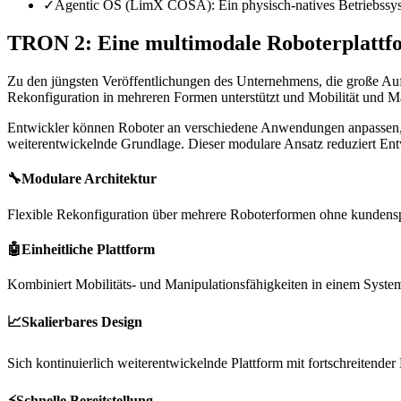
✓
Agentic OS (LimX COSA): Ein physisch-natives Betriebssy
TRON 2: Eine multimodale Roboterplattfo
Zu den jüngsten Veröffentlichungen des Unternehmens, die große Aufm
Rekonfiguration in mehreren Formen unterstützt und Mobilität und Man
Entwickler können Roboter an verschiedene Anwendungen anpassen, oh
weiterentwickelnde Grundlage. Dieser modulare Ansatz reduziert Entw
🔧
Modulare Architektur
Flexible Rekonfiguration über mehrere Roboterformen ohne kundens
🤖
Einheitliche Plattform
Kombiniert Mobilitäts- und Manipulationsfähigkeiten in einem Syste
📈
Skalierbares Design
Sich kontinuierlich weiterentwickelnde Plattform mit fortschreitender
⚡
Schnelle Bereitstellung