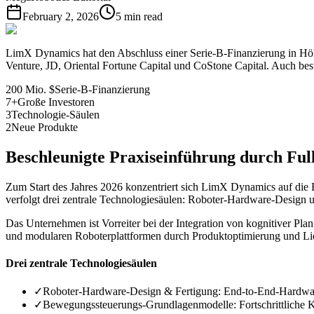
February 2, 2026
5
min read
LimX Dynamics hat den Abschluss einer Serie-B-Finanzierung in Höhe
Venture, JD, Oriental Fortune Capital und CoStone Capital. Auch bes
200 Mio. $
Serie-B-Finanzierung
7+
Große Investoren
3
Technologie-Säulen
2
Neue Produkte
Beschleunigte Praxiseinführung durch Ful
Zum Start des Jahres 2026 konzentriert sich LimX Dynamics auf die
verfolgt drei zentrale Technologiesäulen: Roboter-Hardware-Design
Das Unternehmen ist Vorreiter bei der Integration von kognitiver P
und modularen Roboterplattformen durch Produktoptimierung und Lie
Drei zentrale Technologiesäulen
✓
Roboter-Hardware-Design & Fertigung: End-to-End-Hardwar
✓
Bewegungssteuerungs-Grundlagenmodelle: Fortschrittliche K