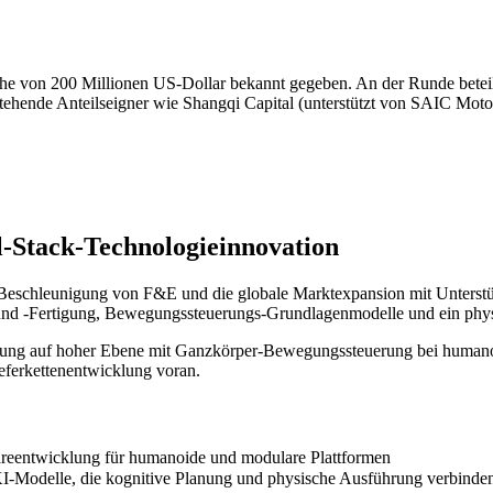
 von 200 Millionen US-Dollar bekannt gegeben. An der Runde beteiligt
tehende Anteilseigner wie Shangqi Capital (unterstützt von SAIC Motor
l-Stack-Technologieinnovation
 Beschleunigung von F&E und die globale Marktexpansion mit Unterst
 und -Fertigung, Bewegungssteuerungs-Grundlagenmodelle und ein phys
lanung auf hoher Ebene mit Ganzkörper-Bewegungssteuerung bei humano
ferkettenentwicklung voran.
eentwicklung für humanoide und modulare Plattformen
I-Modelle, die kognitive Planung und physische Ausführung verbinde