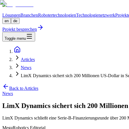
Lösungen
Branchen
Robotertechnologien
Technologienetzwerk
Projekt
en
de
Projekt besprechen
Toggle menu
Articles
News
LimX Dynamics sichert sich 200 Millionen US-Dollar in S
Back to Articles
News
LimX Dynamics sichert sich 200 Millionen
LimX Dynamics schließt eine Serie-B-Finanzierungsrunde über 200 
MegaRobotics Editorial