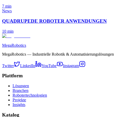
7
min
News
QUADRUPEDE ROBOTER ANWENDUNGEN
10
min
MegaRobotics
MegaRobotics — Industrielle Robotik & Automatisierungslösungen
Twitter
LinkedIn
YouTube
Instagram
Plattform
Lösungen
Branchen
Robotertechnologien
Projekte
Insights
Katalog