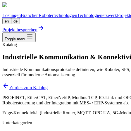
Lösungen
Branchen
Robotertechnologien
Technologienetzwerk
Projekt
en
de
Projekt besprechen
Toggle menu
Katalog
Industrielle Kommunikation & Konnektivi
Industrielle Kommunikationsprotokolle definieren, wie Roboter, SPS
essenziell für moderne Automatisierung.
Zurück zum Katalog
PROFINET, EtherCAT, EtherNet/IP, Modbus TCP, IO-Link und OPC U
Robotersteuerung und der Integration mit MES- / ERP-Systemen ab.
Edge-Konnektivität (industrielle Router, MQTT, OPC UA, 5G-Module)
Unterkategorien