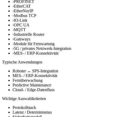
›
PROFINET
›
EtherCAT
›
EtherNet/IP
›
Modbus TCP
›
IO-Link
›
OPC UA
›
MQTT
›
Industrielle Router
›
Gateways
›
Module für Fernwartung
›
5G / privates Netzwerk-Integration
›
MES- / ERP-Konnektivität
Typische Anwendungen
Roboter ↔ SPS-Integration
MES- / ERP-Konnektivität
Fernüberwachung
Predictive Maintenance
Cloud- / Edge-Datenfluss
Wichtige Auswahlkriterien
Protokollstack
Latenz / Determinismus
Sicherheitsmodell