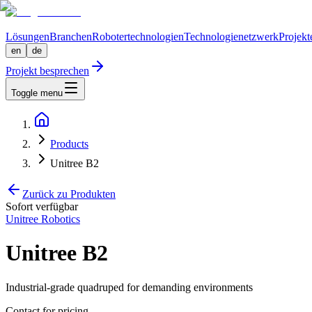
Lösungen
Branchen
Robotertechnologien
Technologienetzwerk
Projekt
en
de
Projekt besprechen
Toggle menu
Products
Unitree B2
Zurück zu Produkten
Sofort verfügbar
Unitree Robotics
Unitree B2
Industrial-grade quadruped for demanding environments
Contact for pricing