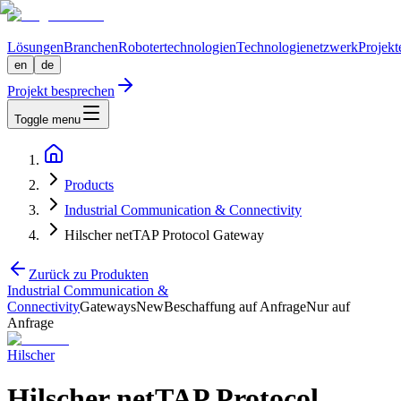
Lösungen
Branchen
Robotertechnologien
Technologienetzwerk
Projekt
en
de
Projekt besprechen
Toggle menu
Products
Industrial Communication & Connectivity
Hilscher netTAP Protocol Gateway
Zurück zu Produkten
Industrial Communication &
Connectivity
Gateways
New
Beschaffung auf Anfrage
Nur auf
Anfrage
Hilscher
Hilscher netTAP Protocol