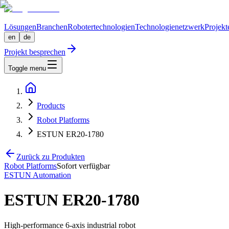
Lösungen
Branchen
Robotertechnologien
Technologienetzwerk
Projekt
en
de
Projekt besprechen
Toggle menu
Products
Robot Platforms
ESTUN ER20-1780
Zurück zu Produkten
Robot Platforms
Sofort verfügbar
ESTUN Automation
ESTUN ER20-1780
High-performance 6-axis industrial robot