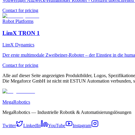
Vollwertiger Allzweck-Humanoider Roboter - Grenzen überschreiten 
Contact for pricing
Robot Platforms
LimX TRON 1
LimX Dynamics
Der erste multimodale Zweibeiner-Roboter – der Einstieg in die hu
Contact for pricing
Alle auf dieser Seite angezeigten Produktbilder, Logos, Spezifikati
Die Megaforce GmbH ist nicht mit ESTUN Automation verbunden, sofe
MegaRobotics
MegaRobotics — Industrielle Robotik & Automatisierungslösungen
Twitter
LinkedIn
YouTube
Instagram