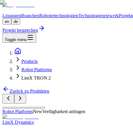
Lösungen
Branchen
Robotertechnologien
Technologienetzwerk
Projekt
en
de
Projekt besprechen
Toggle menu
Products
Robot Platforms
LimX TRON 2
Zurück zu Produkten
Robot Platforms
New
Verfügbarkeit anfragen
LimX Dynamics