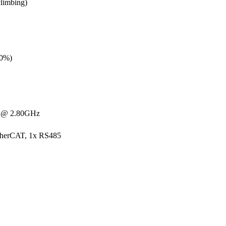
climbing)
00%)
G7 @ 2.80GHz
EtherCAT, 1x RS485