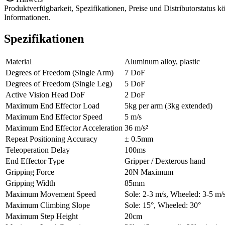
Produktverfügbarkeit, Spezifikationen, Preise und Distributorstatus 
Informationen.
Spezifikationen
Material
Aluminum alloy, plastic
Degrees of Freedom (Single Arm)
7 DoF
Degrees of Freedom (Single Leg)
5 DoF
Active Vision Head DoF
2 DoF
Maximum End Effector Load
5kg per arm (3kg extended)
Maximum End Effector Speed
5 m/s
Maximum End Effector Acceleration
36 m/s²
Repeat Positioning Accuracy
± 0.5mm
Teleoperation Delay
100ms
End Effector Type
Gripper / Dexterous hand
Gripping Force
20N Maximum
Gripping Width
85mm
Maximum Movement Speed
Sole: 2-3 m/s, Wheeled: 3-5 m/
Maximum Climbing Slope
Sole: 15°, Wheeled: 30°
Maximum Step Height
20cm