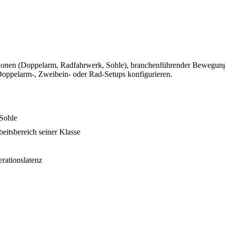
ationen (Doppelarm, Radfahrwerk, Sohle), branchenführender Bewegung
Doppelarm-, Zweibein- oder Rad-Setups konfigurieren.
Sohle
eitsbereich seiner Klasse
rationslatenz