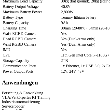
Maximum Load Capacity
30kg (flat ground), 20kg (stair 
Battery Output Voltage
46.8V
Maximum Battery Power
2,800W
Battery Type
Ternary lithium battery
Battery Capacity
9Ah
Charging Time
30min (20-80%), 54min (20-1
Waist RGBD Camera
Yes
Head RGBD Camera
Yes (Dual-Arms only)
Wrist RGBD Camera
Yes (Dual-Arms only)
IMU
Yes
CPU
11th Gen Intel Core i7-1165
Storage Capacity
2TB
Communication Ports
1x Ethernet, 1x USB 3.0, 2x 
Power Output Ports
12V, 24V, 48V
Anwendungen
Forschung & Entwicklung
VLA/Verkörpertes KI-Training
Industrieautomatisierung
Serviceroboter