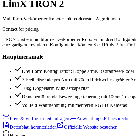
LimX TRON 2
Multiform-Verkörperter Roboter mit modernsten Algorithmen
Contact for pricing
TRON 2 ist ein multiformer verkörperter Roboter mit drei Konfigur
einzigartigen modularen Konfiguration können Sie TRON 2 frei für 
Hauptmerkmale
Drei-Form-Konfiguration: Doppelarme, Radfahrwerk oder 
7 Freiheitsgrade pro Arm mit 70cm Reichweite - größter Arb
10kg Doppelarm-Nutzlastkapazität
Branchenführende Bewegungssteuerung mit 100ms Teleope
Vollfeld-Wahrnehmung mit mehreren RGBD-Kameras
Preis & Verfügbarkeit anfragen
Anwendungs-Fit besprechen
Datenblatt herunterladen
Offizielle Website besuchen
Hinweis