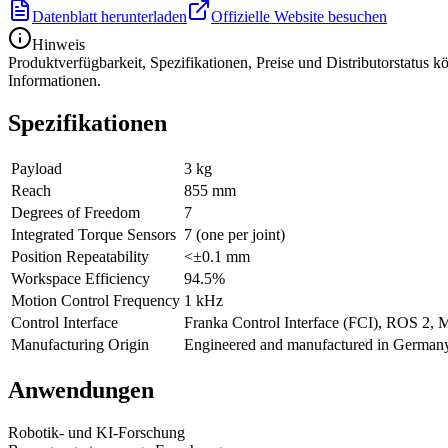
Datenblatt herunterladen
Offizielle Website besuchen
Hinweis
Produktverfügbarkeit, Spezifikationen, Preise und Distributorstatus 
Informationen.
Spezifikationen
Payload
3 kg
Reach
855 mm
Degrees of Freedom
7
Integrated Torque Sensors
7 (one per joint)
Position Repeatability
<±0.1 mm
Workspace Efficiency
94.5%
Motion Control Frequency
1 kHz
Control Interface
Franka Control Interface (FCI), ROS 2
Manufacturing Origin
Engineered and manufactured in German
Anwendungen
Robotik- und KI-Forschung