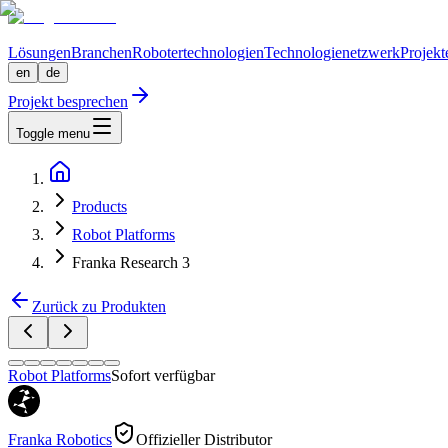
Lösungen
Branchen
Robotertechnologien
Technologienetzwerk
Projekt
en
de
Projekt besprechen
Toggle menu
Products
Robot Platforms
Franka Research 3
Zurück zu Produkten
Robot Platforms
Sofort verfügbar
Franka Robotics
Offizieller Distributor