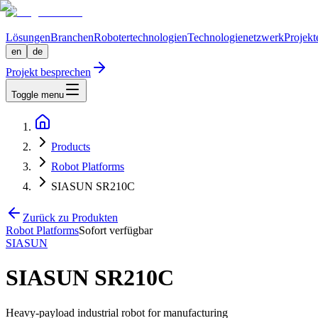
Lösungen
Branchen
Robotertechnologien
Technologienetzwerk
Projekt
en
de
Projekt besprechen
Toggle menu
Products
Robot Platforms
SIASUN SR210C
Zurück zu Produkten
Robot Platforms
Sofort verfügbar
SIASUN
SIASUN SR210C
Heavy-payload industrial robot for manufacturing