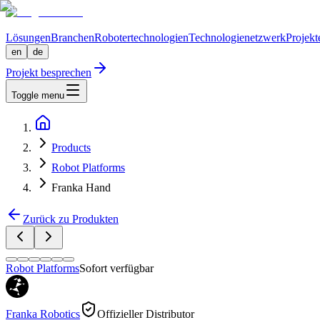
Lösungen
Branchen
Robotertechnologien
Technologienetzwerk
Projekt
en
de
Projekt besprechen
Toggle menu
Products
Robot Platforms
Franka Hand
Zurück zu Produkten
Robot Platforms
Sofort verfügbar
Franka Robotics
Offizieller Distributor